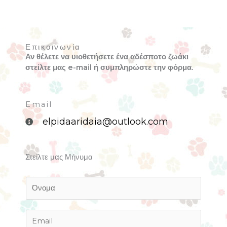
Επικοινωνία
Αν θέλετε να υιοθετήσετε ένα αδέσποτο ζωάκι
στείλτε μας e-mail ή συμπληρώστε την φόρμα.
Email
elpidaaridaia@outlook.com
Στείλτε μας Μήνυμα
Ό
ν
ο
μ
E
α
m