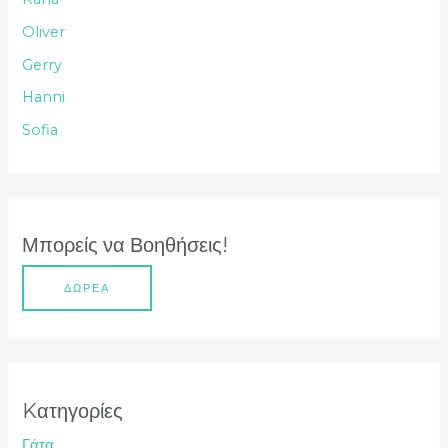
η
Oliver
σ
Gerry
η
Hanni
γ
Sofia
ι
α
:
Μπορείς να Βοηθήσεις!
ΔΩΡΕΑ
Kατηγορίες
Γάτα