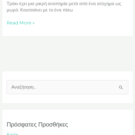
Τράκι έχει μια μικρή αναπηρία μετά από ένα ατύχημα ως
μωρό. Κουτσαίνει με το ένα πίσω
Read More »
Α
ν
α
ζ
ή
Πρόσφατες Προσθήκες
τ
Karla