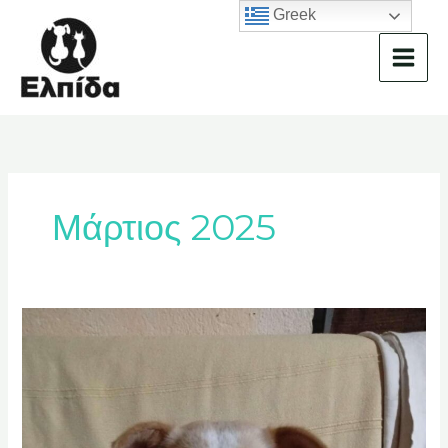
Μετάβαση
Greek
στο
περιεχόμενο
Μάρτιος 2025
Aische