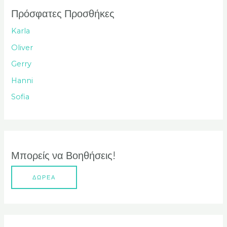
ή
Πρόσφατες Προσθήκες
τ
Karla
η
Oliver
σ
Gerry
η
Hanni
γ
Sofia
ι
α
:
Μπορείς να Βοηθήσεις!
ΔΩΡΕΑ