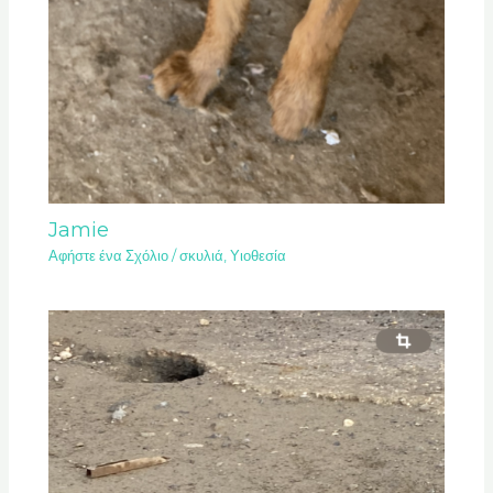
Jamie
Αφήστε ένα Σχόλιο
/
σκυλιά
,
Υιοθεσία