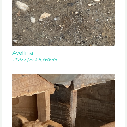
Avellina
2 Σχόλια
/
σκυλιά
,
Υιοθεσία