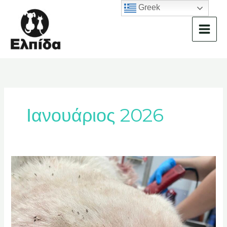
Μετάβαση
Greek
στο
περιεχόμενο
Ιανουάριος 2026
κακοποίηση
ζώων