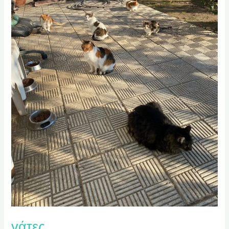
γάτες