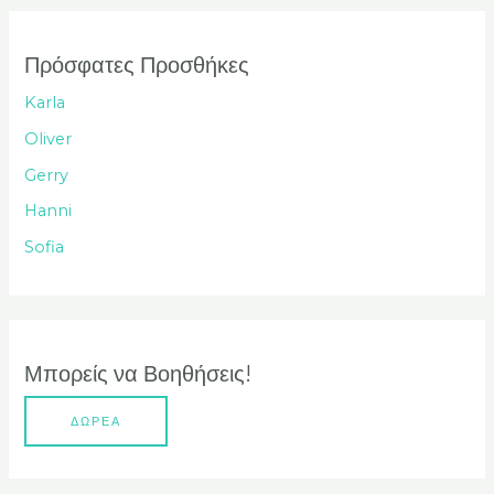
ζ
ή
Πρόσφατες Προσθήκες
τ
Karla
η
Oliver
σ
Gerry
η
Hanni
γ
Sofia
ι
α
:
Μπορείς να Βοηθήσεις!
ΔΩΡΕΑ