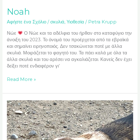
Noah
Αφήστε ένα Σχόλιο
/
σκυλιά
,
Υιοθεσία
/
Petra Krupp
Νώε
Ο Νώε και τα αδέλφια του ήρθαν στο καταφύγιο την
άνοιξη του 2023. Το όνομά του προέρχεται από τα εβραϊκά
και σημαίνει ειρηνοποιός. Δεν τσακώνεται ποτέ με άλλα
σκυλιά. Μοιράζεται το φαγητό του. Τα πάει καλά με όλα τα
άλλα σκυλιά και του αρέσει να αγκαλιάζεται. Κανείς δεν έχει
δείξει ποτέ ενδιαφέρον γι’
Read More »
Rida