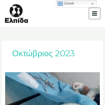
Μετάβαση
Greek
στο
περιεχόμενο
Οκτώβριος 2023
Επιτυχές
πρόγραμμα
αποστείρωσης