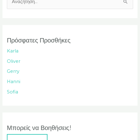
Α
ν
α
ζ
ή
Πρόσφατες Προσθήκες
τ
Karla
η
Oliver
σ
Gerry
η
Hanni
γ
Sofia
ι
α
:
Μπορείς να Βοηθήσεις!