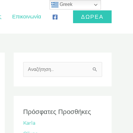
Greek
ς
Επικοινωνία
ΔΩΡΕΑ
Α
ν
α
ζ
ή
Πρόσφατες Προσθήκες
τ
Karla
η