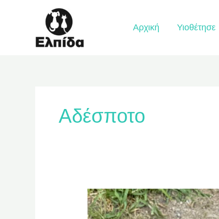
Μετάβαση
στο
Αρχική
Υιοθέτησε
περιεχόμενο
Αδέσποτο
Karla