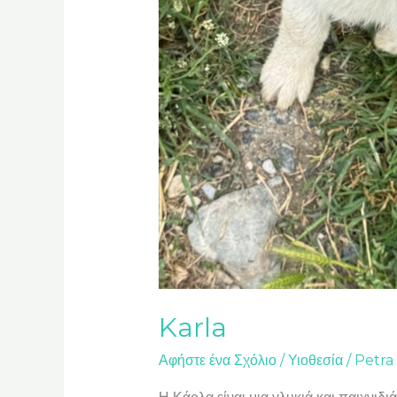
Karla
Αφήστε ένα Σχόλιο
/
Υιοθεσία
/
Petra