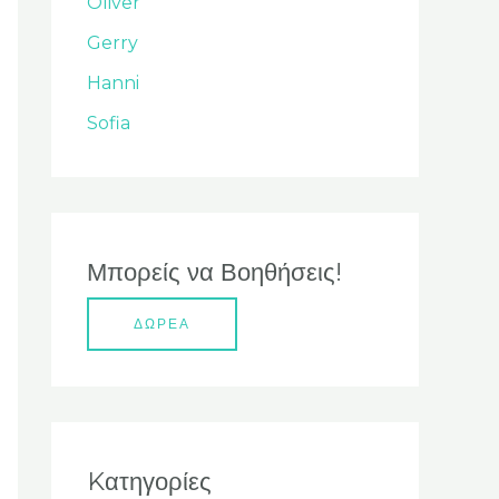
Oliver
σ
Gerry
η
Hanni
γ
ι
Sofia
α
:
Μπορείς να Βοηθήσεις!
ΔΩΡΕΑ
Kατηγορίες