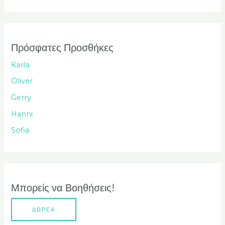
ν
α
ζ
ή
Πρόσφατες Προσθήκες
τ
Karla
η
Oliver
σ
Gerry
η
Hanni
γ
Sofia
ι
α
:
Μπορείς να Βοηθήσεις!
ΔΩΡΕΑ