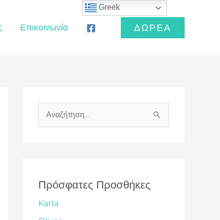
Greek
ς
Επικοινωνία
ΔΩΡΕΑ
Α
ν
α
ζ
ή
Πρόσφατες Προσθήκες
τ
Karla
η