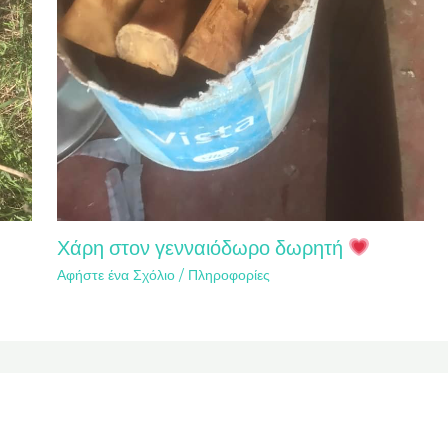
Χάρη στον γενναιόδωρο δωρητή
Αφήστε ένα Σχόλιο
/
Πληροφορίες