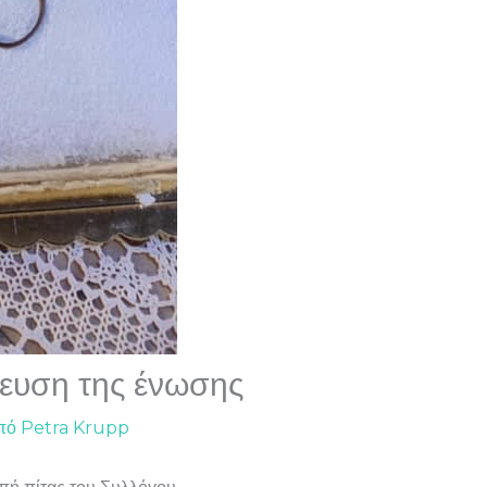
λευση της ένωσης
πό
Petra Krupp