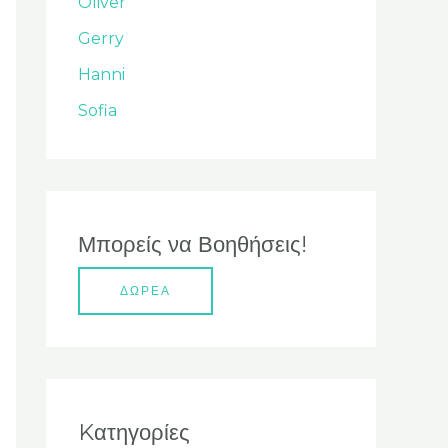
Oliver
σ
Gerry
η
Hanni
γ
ι
Sofia
α
:
Μπορείς να Βοηθήσεις!
ΔΩΡΕΑ
Kατηγορίες