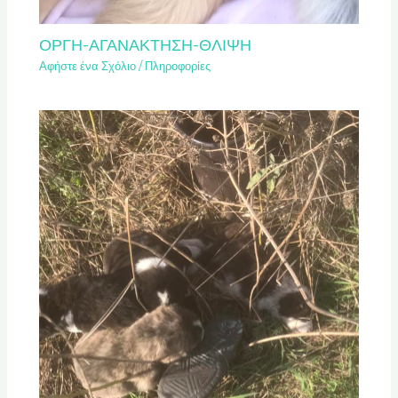
ΟΡΓΗ-ΑΓΑΝΑΚΤΗΣΗ-ΘΛΙΨΗ
Αφήστε ένα Σχόλιο
/
Πληροφορίες