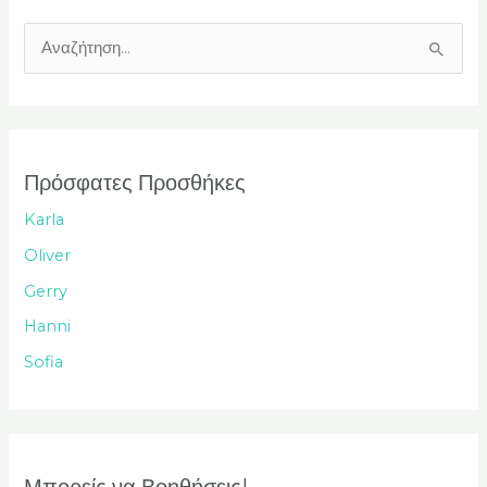
Α
ν
α
ζ
ή
Πρόσφατες Προσθήκες
τ
Karla
η
Oliver
σ
Gerry
η
Hanni
γ
Sofia
ι
α
: