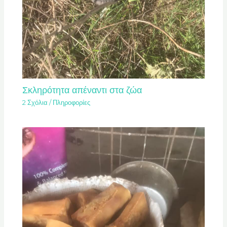
Σκληρότητα απέναντι στα ζώα
2 Σχόλια
/
Πληροφορίες