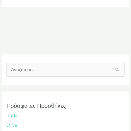
Α
ν
α
ζ
ή
Πρόσφατες Προσθήκες
τ
Karla
η
Oliver
σ