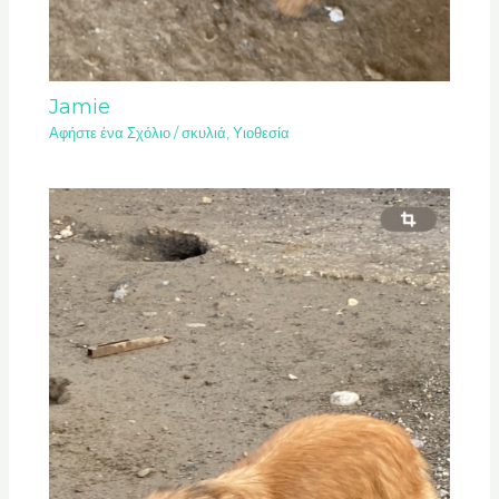
Jamie
Αφήστε ένα Σχόλιο
/
σκυλιά
,
Υιοθεσία