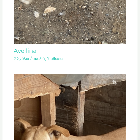
Avellina
2 Σχόλια
/
σκυλιά
,
Υιοθεσία