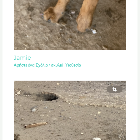
Jamie
Αφήστε ένα Σχόλιο
/
σκυλιά
,
Υιοθεσία