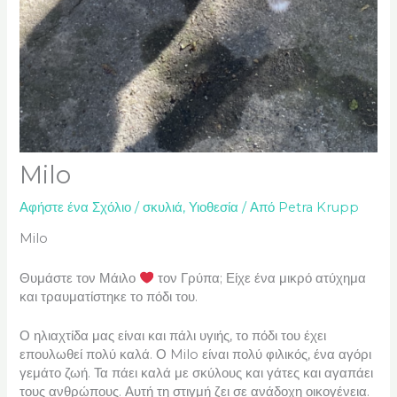
Milo
Αφήστε ένα Σχόλιο
/
σκυλιά
,
Υιοθεσία
/ Από
Petra Krupp
Milo
Θυμάστε τον Μάιλο
τον Γρύπα; Είχε ένα μικρό ατύχημα
και τραυματίστηκε το πόδι του.
Ο ηλιαχτίδα μας είναι και πάλι υγιής, το πόδι του έχει
επουλωθεί πολύ καλά. Ο Milo είναι πολύ φιλικός, ένα αγόρι
γεμάτο ζωή. Τα πάει καλά με σκύλους και γάτες και αγαπάει
τους ανθρώπους. Αυτή τη στιγμή ζει σε ανάδοχη οικογένεια.