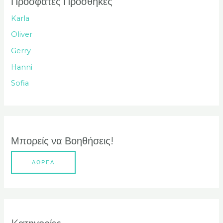
Πρόσφατες Προσθήκες
τ
Karla
η
Oliver
σ
Gerry
η
Hanni
γ
Sofia
ι
α
:
Μπορείς να Βοηθήσεις!
ΔΩΡΕΑ