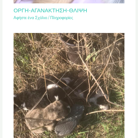
ΟΡΓΗ-ΑΓΑΝΑΚΤΗΣΗ-ΘΛΙΨΗ
Αφήστε ένα Σχόλιο
/
Πληροφορίες