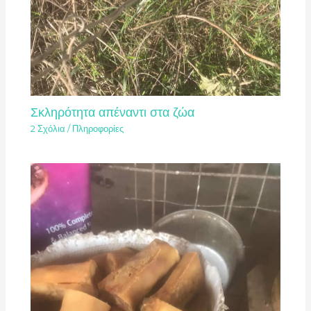
Σκληρότητα απέναντι στα ζώα
2 Σχόλια
/
Πληροφορίες