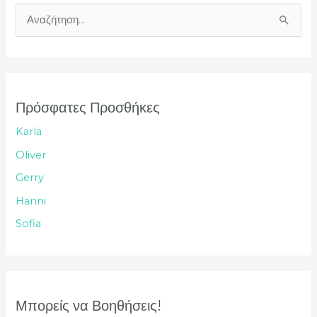
Α
ν
α
ζ
ή
Πρόσφατες Προσθήκες
τ
Karla
η
Oliver
σ
Gerry
η
Hanni
γ
Sofia
ι
α
:
Μπορείς να Βοηθήσεις!