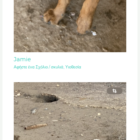
Jamie
Αφήστε ένα Σχόλιο
/
σκυλιά
,
Υιοθεσία