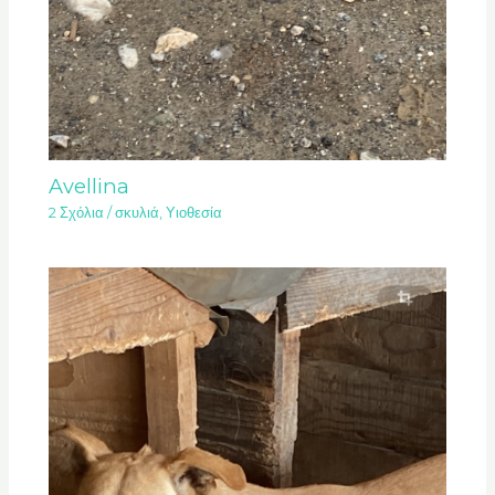
Avellina
2 Σχόλια
/
σκυλιά
,
Υιοθεσία