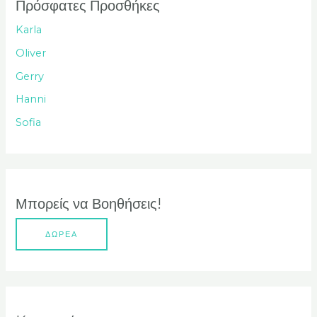
ή
Πρόσφατες Προσθήκες
τ
Karla
η
Oliver
σ
Gerry
η
Hanni
γ
Sofia
ι
α
:
Μπορείς να Βοηθήσεις!
ΔΩΡΕΑ