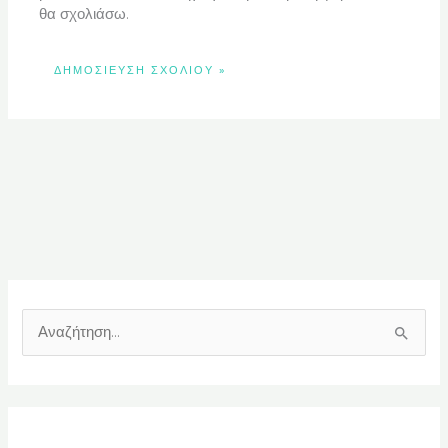
θα σχολιάσω.
Α
ν
α
ζ