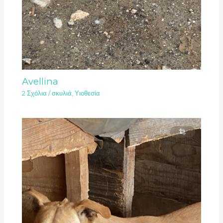
Avellina
2 Σχόλια
/
σκυλιά
,
Υιοθεσία