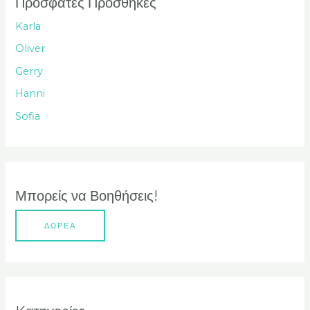
Πρόσφατες Προσθήκες
τ
Karla
η
Oliver
σ
Gerry
η
Hanni
γ
Sofia
ι
α
:
Μπορείς να Βοηθήσεις!
ΔΩΡΕΑ