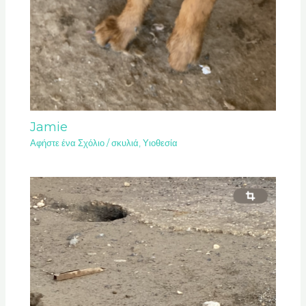
Jamie
Αφήστε ένα Σχόλιο
/
σκυλιά
,
Υιοθεσία