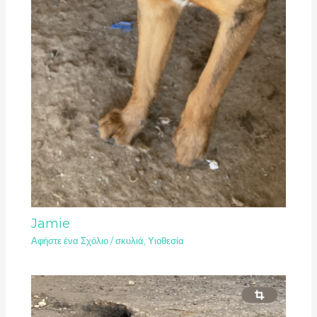
Jamie
Αφήστε ένα Σχόλιο
/
σκυλιά
,
Υιοθεσία