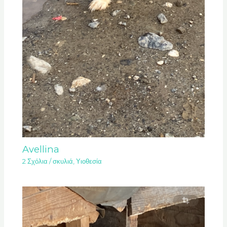
Avellina
2 Σχόλια
/
σκυλιά
,
Υιοθεσία