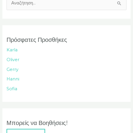
Α
ν
α
ζ
ή
Πρόσφατες Προσθήκες
τ
Karla
η
Oliver
σ
Gerry
η
Hanni
γ
Sofia
ι
α
:
Μπορείς να Βοηθήσεις!