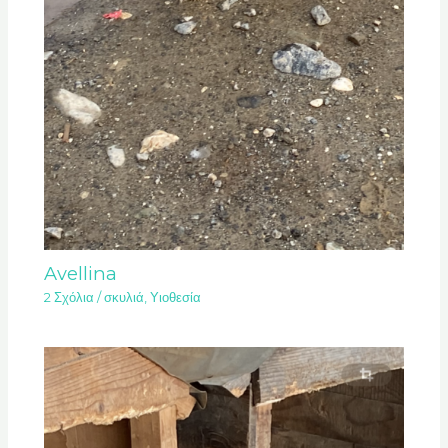
Avellina
2 Σχόλια
/
σκυλιά
,
Υιοθεσία