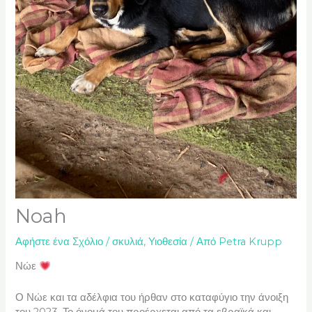
Noah
Αφήστε ένα Σχόλιο
/
σκυλιά
,
Υιοθεσία
/ Από
Petra Krupp
Νώε
Ο Νώε και τα αδέλφια του ήρθαν στο καταφύγιο την άνοιξη
του 2023. Το όνομά του προέρχεται από τα εβραϊκά και