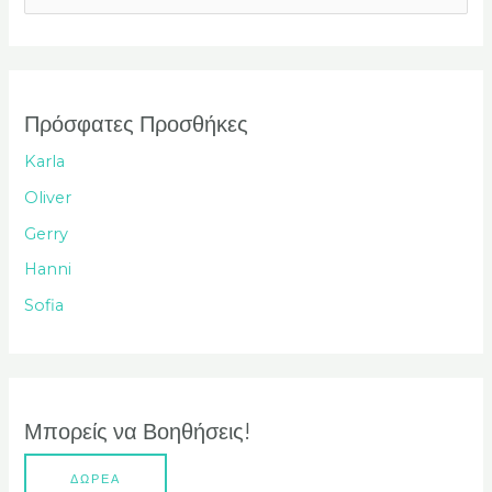
ν
α
ζ
ή
Πρόσφατες Προσθήκες
τ
Karla
η
Oliver
σ
Gerry
η
Hanni
γ
Sofia
ι
α
:
Μπορείς να Βοηθήσεις!
ΔΩΡΕΑ