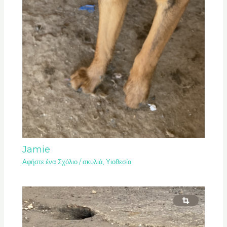
Jamie
Αφήστε ένα Σχόλιο
/
σκυλιά
,
Υιοθεσία